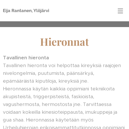
Eija Rantanen, Ylöjärvi
Hieronnat
Tavallinen hieronta
Tavallinen hieronta voi helpottaa kireyksiä raajojen
nivelongelmia, puutumista, päänsärkyä,
epämääräistä kiputiloja, kireyksiä jne.
Hieronnassa käytän kaikkia oppimiani tekniikoita
akupisteistä, triggerpisteistä, faskioista,
vagushermosta, hermostosta jne. Tarvittaessa
voidaan kokeilla kinesioteippausta, imukuppeja ja
gua shaa. Hieronnassa käytetään myös
Urheiluhierojan erikoisammattitutkinnossa oppimiani