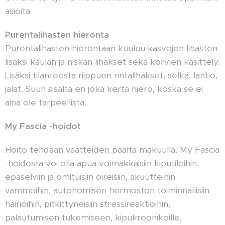
asioita
Purentalihasten hieronta
Purentalihasten hierontaan kuuluu kasvojen lihasten
lisäksi kaulan ja niskan lihakset sekä korvien käsittely.
Lisäksi tilanteesta riippuen rintalihakset, selkä, lantio,
jalat. Suun sisältä en joka kerta hiero, koska se ei
aina ole tarpeellista.
My Fascia -hoidot
Hoito tehdään vaatteiden päältä makuulla. My Fascia
-hoidosta voi olla apua voimakkaisiin kiputiloihin,
epäselviin ja omituisiin oireisiin, akuutteihin
vammoihin, autonomisen hermoston toiminnallisiin
häiriöihin, pitkittyneisiin stressireaktioihin,
palautumisen tukemiseen, kipukroonikoille,