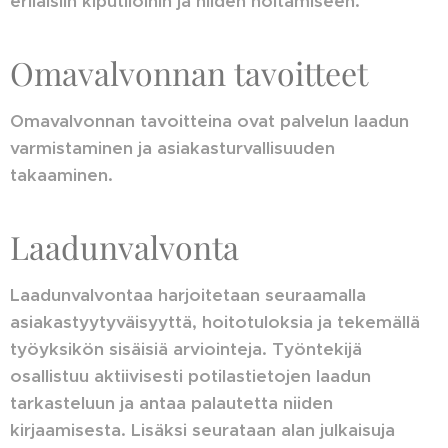
erilaisiin kiputiloihin ja niiden hoitamiseen.
Omavalvonnan tavoitteet
Omavalvonnan tavoitteina ovat palvelun laadun
varmistaminen ja asiakasturvallisuuden
takaaminen.
Laadunvalvonta
Laadunvalvontaa harjoitetaan seuraamalla
asiakastyytyväisyyttä, hoitotuloksia ja tekemällä
työyksikön sisäisiä arviointeja. Työntekijä
osallistuu aktiivisesti potilastietojen laadun
tarkasteluun ja antaa palautetta niiden
kirjaamisesta. Lisäksi seurataan alan julkaisuja